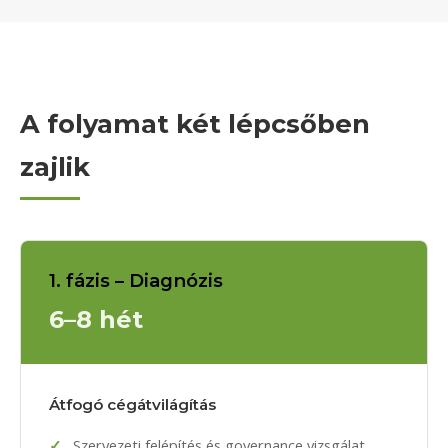
A folyamat két lépcsőben
zajlik
1. fázis – Diagnózis
6–8 hét
Átfogó cégátvilágítás
Szervezeti felépítés és governance vizsgálat