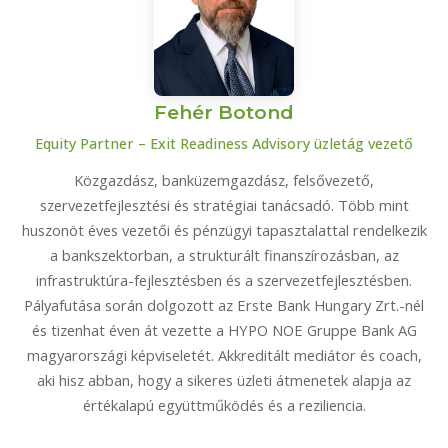
Fehér Botond
Equity Partner – Exit Readiness Advisory üzletág vezető
Közgazdász, banküzemgazdász, felsővezető,
szervezetfejlesztési és stratégiai tanácsadó. Több mint
huszonöt éves vezetői és pénzügyi tapasztalattal rendelkezik
a bankszektorban, a strukturált finanszírozásban, az
infrastruktúra-fejlesztésben és a szervezetfejlesztésben.
Pályafutása során dolgozott az Erste Bank Hungary Zrt.-nél
és tizenhat éven át vezette a HYPO NOE Gruppe Bank AG
magyarországi képviseletét. Akkreditált mediátor és coach,
aki hisz abban, hogy a sikeres üzleti átmenetek alapja az
értékalapú együttműködés és a reziliencia.