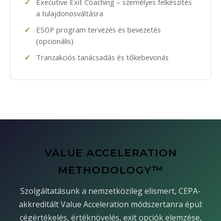
Executive Exit Coaching – személyes felkészítés
a tulajdonosváltásra
ESOP program tervezés és bevezetés
(opcionális)
Tranzakciós tanácsadás és tőkebevonás
VALUE ACCELERATION
METHODOLOGY™
Szolgáltatásunk a nemzetközileg elismert, CEPA-
akkreditált Value Acceleration módszertanra épül:
cégértékelés, értéknövelés, exit opciók elemzése,