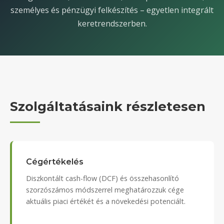
személyes és pénzügyi felkészítés – egyetlen integrált
keretrendszerben.
Szolgáltatásaink részletesen
Cégértékelés
Diszkontált cash-flow (DCF) és összehasonlító
szorzószámos módszerrel meghatározzuk cége
aktuális piaci értékét és a növekedési potenciált.