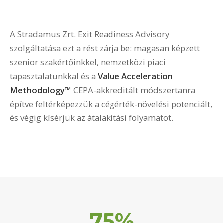
A Stradamus Zrt. Exit Readiness Advisory
szolgáltatása ezt a rést zárja be: magasan képzett
szenior szakértőinkkel, nemzetközi piaci
tapasztalatunkkal és a
Value Acceleration
Methodology™
CEPA-akkreditált módszertanra
építve feltérképezzük a cégérték-növelési potenciált,
és végig kísérjük az átalakítási folyamatot.
75%