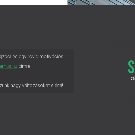
ajzból és egy rövid motivációs
amus.hu
címre.
zünk nagy változásokat elérni!