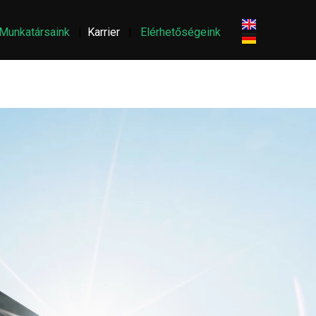
Munkatársaink
|
Karrier
|
Elérhetőségeink