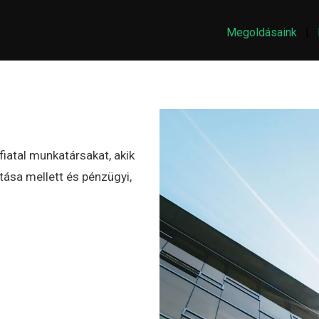
Megoldásaink
|
iatal munkatársakat, akik
tása mellett és pénzügyi,