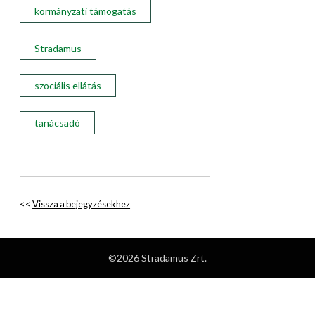
kormányzati támogatás
Stradamus
szociális ellátás
tanácsadó
<<
Vissza a bejegyzésekhez
©2026 Stradamus Zrt.