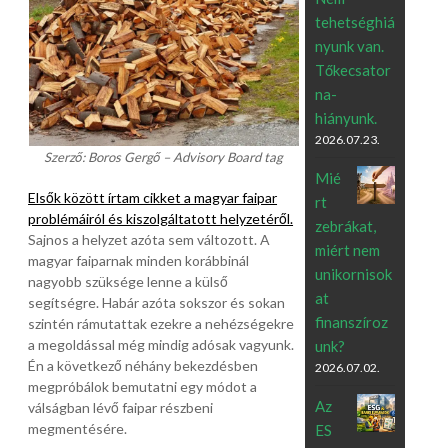
tehetséghiá
nyunk van.
Tőkecsator
na-
hiányunk.
2026.07.23.
Szerző: Boros Gergő – Advisory Board tag
Mié
Elsők között írtam cikket a magyar faipar
rt
problémáiról és kiszolgáltatott helyzetéről.
zebrákat,
Sajnos a helyzet azóta sem változott. A
miért nem
magyar faiparnak minden korábbinál
unikornisok
nagyobb szüksége lenne a külső
at
segítségre. Habár azóta sokszor és sokan
finanszíroz
szintén rámutattak ezekre a nehézségekre
a megoldással még mindig adósak vagyunk.
unk?
Én a következő néhány bekezdésben
2026.07.02.
megpróbálok bemutatni egy módot a
Az
válságban lévő faipar részbeni
megmentésére.
ES