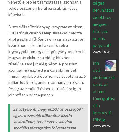
vehető e projekt támogatása, azonban a
céges
teljes összegen belül ez csak kis részt
beruházási
képvisel.
célokhoz,
mégsem
A szociális tüzelőanyag-program az olyan,
hitel, de
5000 főnél kisebb településeket célozza,
nem is
ahol a szilárd fűtőanyag használata szinte
pályázat!
kizárólagos, és ahol az emberek a
legnagyobb energiaszegénységben élnek.
2025.10.31.
Magyarán akiknek a hideg időkben a
Inn
tüzelőre sem jut elég pénz. A program
ová
azonban elvesztette a korábbi fényét.
Immár legalább 3 éve nem változott az az 5
ciófinanszír
milliárdos keret, amit a kormány erre szán.
ozás: az
Pedig az elmúlt 3 évben a tűzifa ára igen
állami
jelentősen nőtt a piacon.
támogatást
ól a
Ez azt jelenti, hogy ebből az összegből
kockázati
egyre kevesebb köbméter tűzifa
tőkéig
vásárolható, tehát ezen családok
2025.09.26.
szociális támogatása folyamatosan