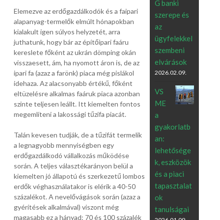
G banki
Elemezve az erdőgazdálkodók és a faipari
szerepe és
alapanyag-termelők elmúlt hónapokban
az
kialakult igen súlyos helyzetét, arra
ügyfelekkel
juthatunk, hogy bár az építőipari faáru
szembeni
kereslete főként az ukrán dömping okán
elvárások
visszaesett, ám, ha nyomott áron is, de az
2026.02.09.
ipari fa (azaz a farönk) piaca még pislákol
idehaza. Az alacsonyabb értékű, főként
VS
eltüzelésre alkalmas faáruk piaca azonban
ME
szinte teljesen leállt. Itt kiemelten fontos
megemlíteni a lakossági tűzifa piacát.
a
gyakorlatb
Talán kevesen tudják, de a tűzifát termelik
an:
a legnagyobb mennyiségben egy
lehetősége
erdőgazdálkodó vállalkozás működése
k, eszközök
során. A teljes választékarányon belül a
és a piaci
kiemelten jó állapotú és szerkezetű lombos
tapasztalat
erdők véghasználatakor is elérik a 40-50
százalékot. A nevelővágások során (azaz a
ok
gyérítések alkalmával) viszont még
tanulságai
magasabb ez a hányad: 70 és 100 százalék
2026.01.09.