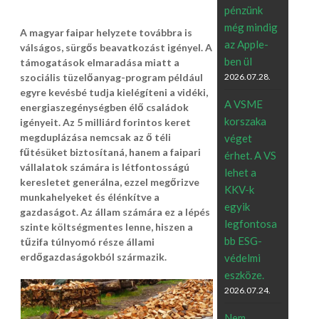
pénzünk
még mindig
A magyar faipar helyzete továbbra is
az Apple-
válságos, sürgős beavatkozást igényel. A
ben ül
támogatások elmaradása miatt a
szociális tüzelőanyag-program például
2026.07.28.
egyre kevésbé tudja kielégíteni a vidéki,
A VSME
energiaszegénységben élő családok
korszaka
igényeit. Az 5 milliárd forintos keret
megduplázása nemcsak az ő téli
véget
fűtésüket biztosítaná, hanem a faipari
érhet. A VS
vállalatok számára is létfontosságú
lehet a
keresletet generálna, ezzel megőrizve
KKV-k
munkahelyeket és élénkítve a
egyik
gazdaságot. Az állam számára ez a lépés
legfontosa
szinte költségmentes lenne, hiszen a
bb ESG-
tűzifa túlnyomó része állami
erdőgazdaságokból származik.
védelmi
eszköze.
2026.07.24.
Nem