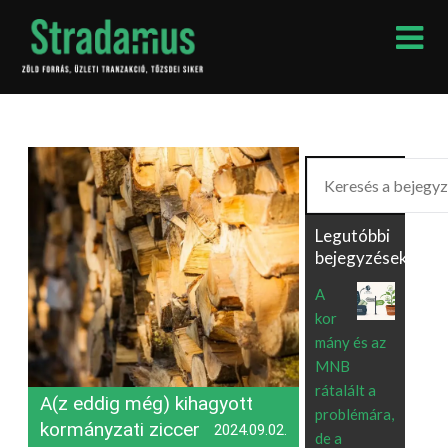
Skip
to
content
Keresés
Legutóbbi
bejegyzések
A
kor
mány és az
MNB
rátalált a
A(z eddig még) kihagyott
problémára,
kormányzati ziccer
2024.09.02.
de a