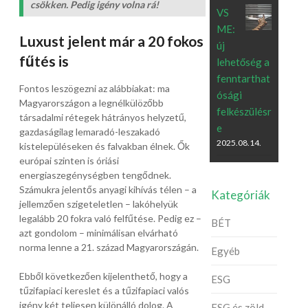
csökken. Pedig igény volna rá!
VS
ME:
Luxust jelent már a 20 fokos
új
fűtés is
lehetőség a
fenntarthat
Fontos leszögezni az alábbiakat: ma
ósági
Magyarországon a legnélkülözőbb
felkészülésr
társadalmi rétegek hátrányos helyzetű,
e
gazdaságilag lemaradó-leszakadó
2025.08.14.
kistelepüléseken és falvakban élnek. Ők
európai szinten is óriási
energiaszegénységben tengődnek.
Számukra jelentős anyagi kihívás télen – a
Kategóriák
jellemzően szigeteletlen – lakóhelyük
legalább 20 fokra való felfűtése. Pedig ez –
BÉT
azt gondolom – minimálisan elvárható
norma lenne a 21. század Magyarországán.
Egyéb
Ebből következően kijelenthető, hogy a
ESG
tűzifapiaci kereslet és a tűzifapiaci valós
igény két teljesen különálló dolog. A
ESG és zöld