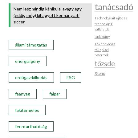
tanácsadó
Nem lesz mindig kánikula, avagy egy
(eddig még) kihagyott kormányzati
TechnológiaiFejlődés
ziccer
technológiai
vállalatok
tudomány
Tőkebevonás
állami támogatás
tőkepiaci
reformok
energiaigény
tőzsde
Xtend
erdőgazdálkodás
ESG
faanyag
faipar
fakitermelés
fenntarthatóság