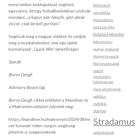
ennyi ember boldogulását segíteni
innováció
egyszerre. Ahogy futballberkekben szokták
iparpolitika
mondani,
„a kapus már fekszik, ajtó-ablak
Klímaváltozás
ziccer, csak be kell gurítani”.
kockázati tőke
KutatásFejlesztés
Segítsük meg a magyar vidéket és védjük
költségvetés
meg a munkahelyeket, íme egy újabb
kormányzati „Quick Win” lehetősége!
magyar gazdaság
MagyarInnováció
Szerző
:
Mikrogazdaságok
modell
Boros Gergő
növekedési
hitelprogram
Advisory Board tag
PiaciLehetőségek
politikus
Boros Gergő cikkei elsőként a Mandiner és
stabilitás
a Makronóm oldalain jelentek meg:
startup
Stradamus
https://mandiner.hu/makronom/2024/08/mi
vel-futenek-telen-surgos-segitseg-
johetne-a-szegenyeknek
szolgáltatások