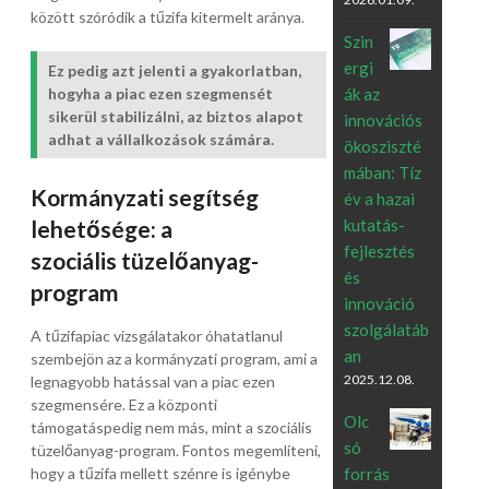
között szóródik a tűzifa kitermelt aránya.
Szin
ergi
Ez pedig azt jelenti a gyakorlatban,
ák az
hogyha a piac ezen szegmensét
sikerül stabilizálni, az biztos alapot
innovációs
adhat a vállalkozások számára.
ökosziszté
mában: Tíz
Kormányzati segítség
év a hazai
kutatás-
lehetősége: a
fejlesztés
szociális tüzelőanyag-
és
program
innováció
szolgálatáb
A tűzifapiac vizsgálatakor óhatatlanul
an
szembejön az a kormányzati program, ami a
2025.12.08.
legnagyobb hatással van a piac ezen
szegmensére. Ez a központi
Olc
támogatáspedig nem más, mint a szociális
só
tüzelőanyag-program. Fontos megemlíteni,
forrás
hogy a tűzifa mellett szénre is igénybe