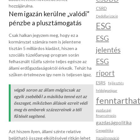
hozzájárulna.
CSRD
Nem igazán kerülne „valódi”
Dedollarizáció
pénzbe a plusztámogatás
ESG
Csak halkan jegyzem meg, hogy ez a
ESG
kormányzat számára nem is jelentene
jelentés
tisztán 5 milliárdos kiadást, hiszen a
szociális tüzelőanyag-program során
ESG
felhasznált tűzifa szinte teljes egésze az
állami erdőgazdaságoktól érkezik. Tehát ha
riport
szűken értelmezve így nem is teljesen igaz,
ESRS
fejlesztés
végső soron az állam mégiscsak az
feldolgozóipar
egyik zsebéből a másikba tenné ezt az
fenntartha
összeget, miközben állások ezreit védi
meg és emberek százezreinek a téli
gazdasági
fűtését segítené.
finanszírozás
gazdaságpolitika
Geopolitika
Azt hiszem ilyen, állami szinte relatíve
belátható összeg elköltésével ritkán lehet
HazaiInnováció