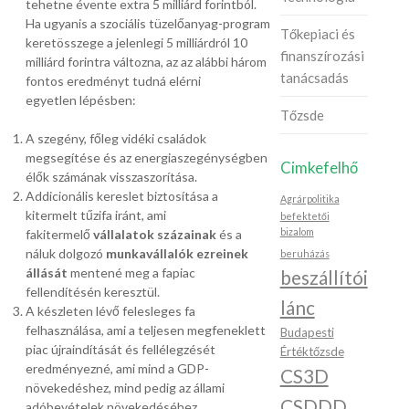
tehetne évente extra 5 milliárd forintból.
Ha ugyanis a szociális tüzelőanyag-program
Tőkepiaci és
keretösszege a jelenlegi 5 milliárdról 10
finanszírozási
milliárd forintra változna, az az alábbi három
tanácsadás
fontos eredményt tudná elérni
egyetlen lépésben:
Tőzsde
A szegény, főleg vidéki családok
megsegítése és az energiaszegénységben
Cimkefelhő
élők számának visszaszorítása.
Addicionális kereslet biztosítása a
Agrárpolitika
kitermelt tűzifa iránt, ami
befektetői
bizalom
fakitermelő
vállalatok százainak
és a
náluk dolgozó
munkavállalók ezreinek
beruházás
állását
mentené meg a fapiac
beszállítói
fellendítésén keresztül.
lánc
A készleten lévő felesleges fa
felhasználása, ami a teljesen megfeneklett
Budapesti
piac újraindítását és fellélegzését
Értéktőzsde
eredményezné, ami mind a GDP-
CS3D
növekedéshez, mind pedig az állami
CSDDD
adóbevételek növekedéséhez