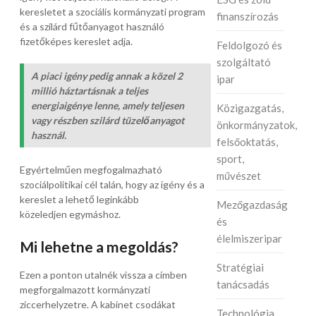
keresletet a szociális kormányzati program
finanszírozás
és a szilárd fűtőanyagot használó
fizetőképes kereslet adja.
Feldolgozó és
szolgáltató
A piaci igény pedig annak a közel 2
ipar
millió háztartásnak a teljes
energiaigénye lenne, amely teljesen
Közigazgatás,
vagy részben szilárd tüzelőanyagot
önkormányzatok,
használ.
felsőoktatás,
sport,
Egyértelműen megfogalmazható
művészet
szociálpolitikai cél talán, hogy az igény és a
kereslet a lehető leginkább
Mezőgazdaság
közeledjen egymáshoz.
és
élelmiszeripar
Mi lehetne a megoldás?
Stratégiai
Ezen a ponton utalnék vissza a címben
tanácsadás
megforgalmazott kormányzati
ziccerhelyzetre. A kabinet csodákat
Technológia