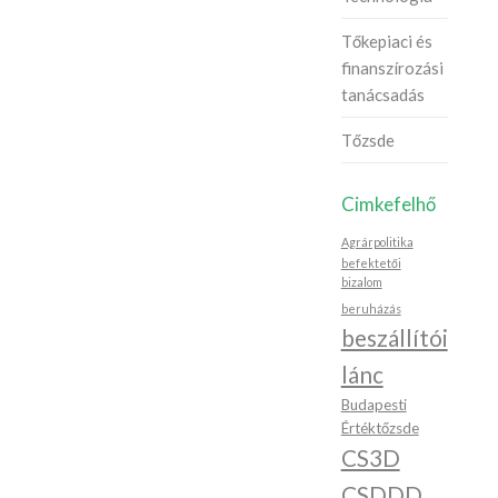
Tőkepiaci és
finanszírozási
tanácsadás
Tőzsde
Cimkefelhő
Agrárpolitika
befektetői
bizalom
beruházás
beszállítói
lánc
Budapesti
Értéktőzsde
CS3D
CSDDD