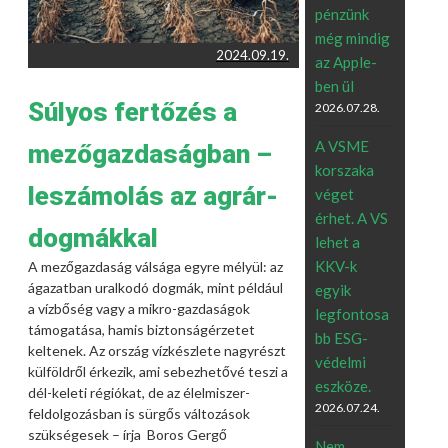
pénzünk
még mindig
2024.09.19.
az Apple-
ben ül
Súlyos fertőzés a
2026.07.28.
A VSME
mezőgazdaságban –
korszaka
leszámolás az agrár-
véget
érhet. A VS
dogmákkal
lehet a
KKV-k
A mezőgazdaság válsága egyre mélyül: az
ágazatban uralkodó dogmák, mint például
egyik
a vízbőség vagy a mikro-gazdaságok
legfontosa
támogatása, hamis biztonságérzetet
bb ESG-
keltenek. Az ország vízkészlete nagyrészt
védelmi
külföldről érkezik, ami sebezhetővé teszi a
eszköze.
dél-keleti régiókat, de az élelmiszer-
2026.07.24.
feldolgozásban is sürgős változások
szükségesek – írja Boros Gergő
Nem