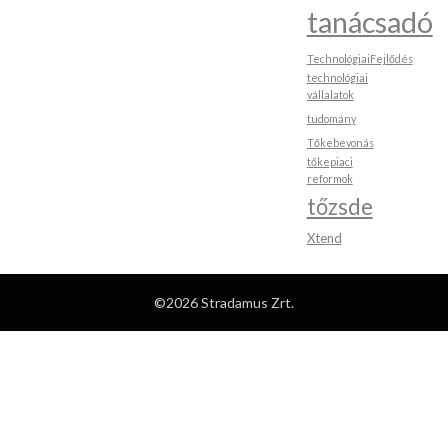
tanácsadó
TechnológiaiFejlődés
technológiai
vállalatok
tudomány
Tőkebevonás
tőkepiaci
reformok
tőzsde
Xtend
©2026 Stradamus Zrt.