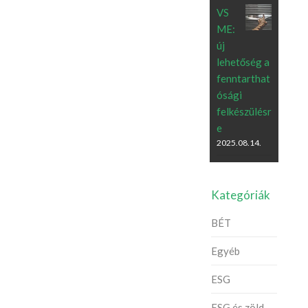
VS
ME:
új
lehetőség a
fenntarthat
ósági
felkészülésr
e
2025.08.14.
Kategóriák
BÉT
Egyéb
ESG
ESG és zöld