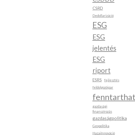
CSRD
Dedollarizáció
ESG
ESG
jelentés
ESG
riport
ESRS
fejlesztés
feldolgozóipar
fenntartha
gazdasági
finanszírozás
gazdaságpolitika
Geopolitika
HazaiInnováció