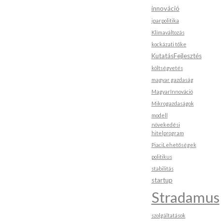
innováció
iparpolitika
Klímaváltozás
kockázati tőke
KutatásFejlesztés
költségvetés
magyar gazdaság
MagyarInnováció
Mikrogazdaságok
modell
növekedési
hitelprogram
PiaciLehetőségek
politikus
stabilitás
startup
Stradamus
szolgáltatások