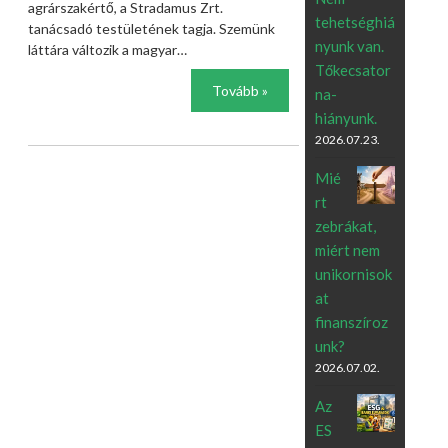
agrárszakértő, a Stradamus Zrt.
tehetséghiá
tanácsadó testületének tagja. Szemünk
nyunk van.
láttára változik a magyar…
Tőkecsator
Tovább »
na-
hiányunk.
2026.07.23.
Mié
rt
zebrákat,
miért nem
unikornisok
at
finanszíroz
unk?
2026.07.02.
Az
ES