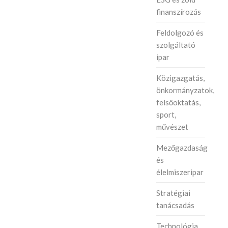
finanszírozás
Feldolgozó és
szolgáltató
ipar
Közigazgatás,
önkormányzatok,
felsőoktatás,
sport,
művészet
Mezőgazdaság
és
élelmiszeripar
Stratégiai
tanácsadás
Technológia