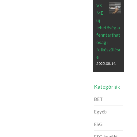
VS
ME:
új
lehetőség a
fenntarthat
ósági
felkészülésr
e
2025.08.14.
Kategóriák
BÉT
Egyéb
ESG
ESG és zöld