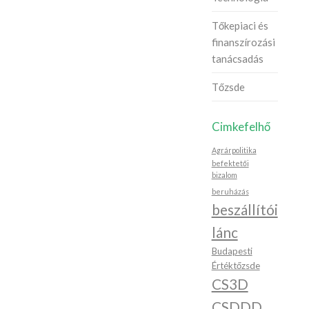
Tőkepiaci és
finanszírozási
tanácsadás
Tőzsde
Cimkefelhő
Agrárpolitika
befektetői
bizalom
beruházás
beszállítói
lánc
Budapesti
Értéktőzsde
CS3D
CSDDD