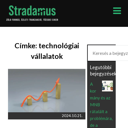
Skip
to
content
Címke:
technológiai
Keresés
vállalatok
Legutóbbi
bejegyzések
A
kor
mány és az
MNB
rátalált a
2024.10.21.
problémára,
de a