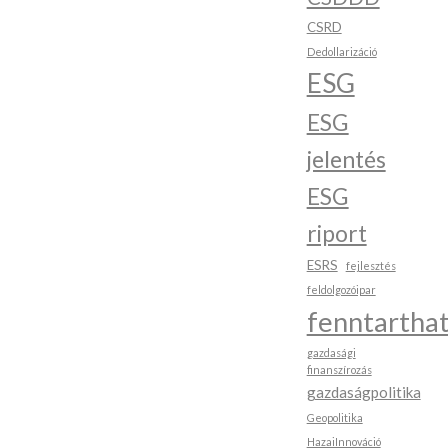
CSRD
Dedollarizáció
ESG
ESG
jelentés
ESG
riport
ESRS
fejlesztés
feldolgozóipar
fenntartha
gazdasági
finanszírozás
gazdaságpolitika
Geopolitika
HazaiInnováció