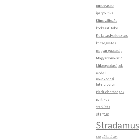
innováció
iparpolitika
Klímaváltozás
kockázati tőke
KutatásFejlesztés
költségvetés
magyar gazdaság
MagyarInnováció
Mikrogazdaságok
modell
növekedési
hitelprogram
PiaciLehetőségek
politikus
stabilitás
startup
Stradamus
szolgáltatások