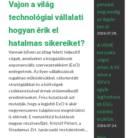
Vajon a világ
pénzünk
még mindig
technológiai vállalati
az Apple-
ben ül
hogyan érik el
2026.07.28.
hatalmas sikereiket?
A VSME
Vannak bőven az átlag felett teljesítő
korszaka
cégek, amelyeket a közgazdászok
véget
exponenciális szervezetekként (ExO)
érhet. A VS
emlegetnek. Az ilyen vállalkozások
lehet a
rugalmas működésükkel, célorientált
KKV-k
stratégiáikkal és a költségek
egyik
csökkentésével érnek el kiemelkedő
legfontosa
eredményeket. Friss kutatások azt
mutatják, hogy a legjobb ExO-k akár
bb ESG-
negyvenszeres tulajdonosi megtérülést
védelmi
is elérnek. E nemzetközi kutatások
eszköze.
magyar résztvevőjét, Kristóf Pétert, a
2026.07.24.
Stradamus Zrt. tanácsadó testületének…
Nem