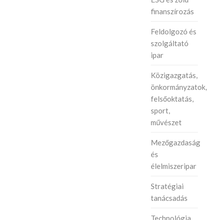
finanszírozás
Feldolgozó és
szolgáltató
ipar
Közigazgatás,
önkormányzatok,
felsőoktatás,
sport,
művészet
Mezőgazdaság
és
élelmiszeripar
Stratégiai
tanácsadás
Technológia