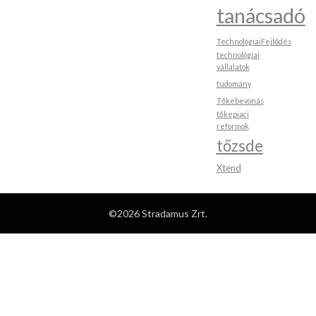
tanácsadó
TechnológiaiFejlődés
technológiai
vállalatok
tudomány
Tőkebevonás
tőkepiaci
reformok
tőzsde
Xtend
©2026 Stradamus Zrt.