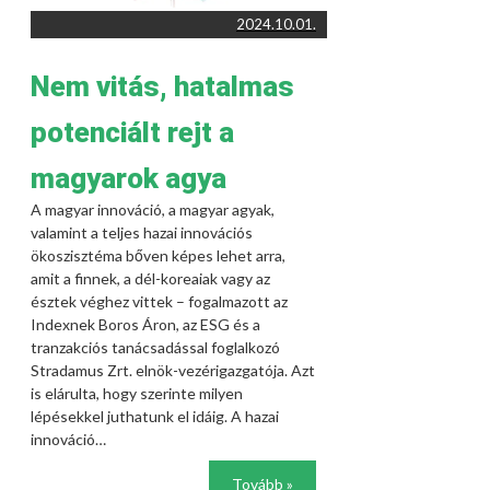
2024.10.01.
Nem vitás, hatalmas
potenciált rejt a
magyarok agya
A magyar innováció, a magyar agyak,
valamint a teljes hazai innovációs
ökoszisztéma bőven képes lehet arra,
amit a finnek, a dél-koreaiak vagy az
észtek véghez vittek – fogalmazott az
Indexnek Boros Áron, az ESG és a
tranzakciós tanácsadással foglalkozó
Stradamus Zrt. elnök-vezérigazgatója. Azt
is elárulta, hogy szerinte milyen
lépésekkel juthatunk el idáig. A hazai
innováció…
Tovább »