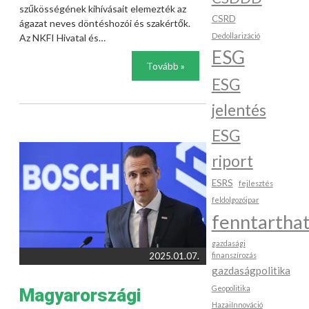
szűkösségének kihívásait elemezték az
CSRD
ágazat neves döntéshozói és szakértők.
Dedollarizáció
Az NKFI Hivatal és…
ESG
Tovább »
ESG
jelentés
ESG
riport
ESRS
fejlesztés
feldolgozóipar
fenntartha
gazdasági
2025.01.07.
finanszírozás
gazdaságpolitika
Geopolitika
Magyarországi
HazaiInnováció