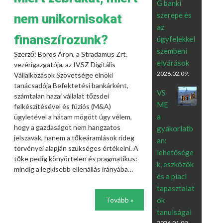
G banki
szerepe és
nem unikornisokat
az
finanszírozunk?
ügyfelekkel
szembeni
Szerző: Boros Áron, a Stradamus Zrt.
elvárások
vezérigazgatója, az IVSZ Digitális
2026.02.09.
Vállalkozások Szövetsége elnöki
tanácsadója Befektetési bankárként,
VS
számtalan hazai vállalat tőzsdei
ME
felkészítésével és fúziós (M&A)
a
ügyletével a hátam mögött úgy vélem,
hogy a gazdaságot nem hangzatos
gyakorlatb
jelszavak, hanem a tőkeáramlások rideg
an:
törvényei alapján szükséges értékelni. A
lehetősége
tőke pedig könyörtelen és pragmatikus:
k, eszközök
mindig a legkisebb ellenállás irányába…
és a piaci
tapasztalat
ok
Tovább »
tanulságai
2026.01.09.