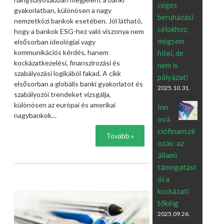
céges
gyakorlatban, különösen a nagy
beruházási
nemzetközi bankok esetében. Jól látható,
célokhoz,
hogy a bankok ESG-hez való viszonya nem
mégsem
elsősorban ideológiai vagy
kommunikációs kérdés, hanem
hitel, de
kockázatkezelési, finanszírozási és
nem is
szabályozási logikából fakad. A cikk
pályázat!
elsősorban a globális banki gyakorlatot és
2025.10.31.
szabályozói trendeket vizsgálja,
különösen az európai és amerikai
Inn
nagybankok…
ová
ciófinanszír
Tovább »
ozás: az
állami
támogatást
ól a
kockázati
tőkéig
2025.09.26.