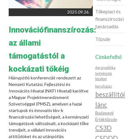
Tőkepiaci és
2025.09.26.
finanszírozási
tanácsadás
Innovációfinanszírozás:
Tőzsde
az állami
támogatástól a
Cimkefelhő
kockázati tőkéig
Agrárpolitika
befektetői
Hiánypótló konferenciát rendezett az
bizalom
Nemzeti Kutatási, Fejlesztési és
beruházás
Innovációs Hivatal (NKFI Hivatal) karöltve
beszállítói
a Magyar Projektmenedzsment
lánc
Szövetséggel (PMSZ), amelyen a hazai
startupok és innovatív kkv-k
Budapesti
finanszírozási lehetőségeit, a kormányzati
Értéktőzsde
támogatások változásait, a kockázati tőke
CS3D
trendjeit, a vállalati innovációs
attitűdöket és az utánpótlás
CSDDD