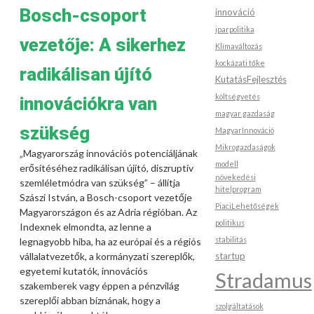
Bosch-csoport
innováció
iparpolitika
vezetője: A sikerhez
Klímaváltozás
kockázati tőke
radikálisan újító
KutatásFejlesztés
költségvetés
innovációkra van
magyar gazdaság
szükség
MagyarInnováció
Mikrogazdaságok
„Magyarország innovációs potenciáljának
modell
erősítéséhez radikálisan újító, diszruptív
növekedési
szemléletmódra van szükség” – állítja
hitelprogram
Szászi István, a Bosch-csoport vezetője
PiaciLehetőségek
Magyarországon és az Adria régióban. Az
politikus
Indexnek elmondta, az lenne a
stabilitás
legnagyobb hiba, ha az európai és a régiós
vállalatvezetők, a kormányzati szereplők,
startup
egyetemi kutatók, innovációs
Stradamus
szakemberek vagy éppen a pénzvilág
szereplői abban bíznának, hogy a
szolgáltatások