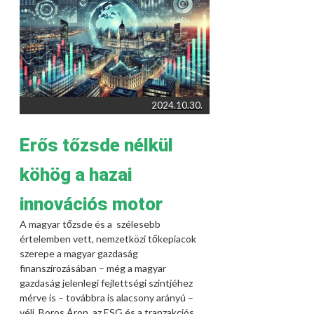
2024.10.30.
Erős tőzsde nélkül
köhög a hazai
innovációs motor
A magyar tőzsde és a szélesebb
értelemben vett, nemzetközi tőkepiacok
szerepe a magyar gazdaság
finanszírozásában – még a magyar
gazdaság jelenlegi fejlettségi szintjéhez
mérve is – továbbra is alacsony arányú –
véli Boros Áron, az ESG és a tranzakciós