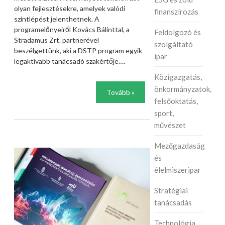
olyan fejlesztésekre, amelyek valódi
finanszírozás
szintlépést jelenthetnek. A
programelőnyeiről Kovács Bálinttal, a
Feldolgozó és
Stradamus Zrt. partnerével
szolgáltató
beszélgettünk, aki a DSTP program egyik
ipar
legaktívabb tanácsadó szakértője….
Közigazgatás,
önkormányzatok,
Tovább »
felsőoktatás,
sport,
művészet
Mezőgazdaság
és
élelmiszeripar
Stratégiai
tanácsadás
Technológia