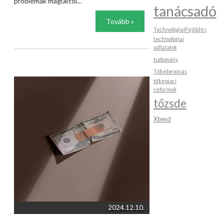
problémák maguktól…
tanácsadó
Tovább »
TechnológiaiFejlődés
technológiai
vállalatok
tudomány
Tőkebevonás
tőkepiaci
reformok
tőzsde
Xtend
2024.12.10.