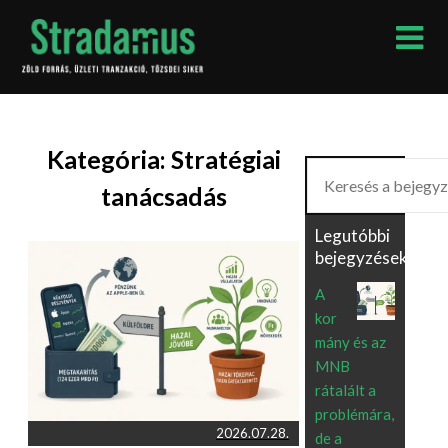
Skip
to
content
Kategória:
Stratégiai
Keresés
tanácsadás
Legutóbbi
bejegyzések
A
kor
mány és az
MNB
rátalált a
problémára,
2026.07.28.
de a