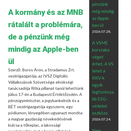
pénzünk
A kormány és az MNB
még mindig
az Apple-
rátalált a problémára,
ben ül
2026.07.28.
de a pénzünk még
A VSME
mindig az Apple-ben
korszaka
véget
ül
érhet. A VS
Szerző: Boros Áron, a Stradamus Zrt.
lehet a
vezérigazgatója, az IVSZ Digitális
KKV-k
Vállalkozások Szövetsége elnökségi
egyik
tanácsadója Ritka pillanat tanúi lehettünk
legfontosa
július 17-én a Budapesti Értéktőzsdén. A
bb ESG-
pénzügyminiszter, a jegybankelnök és a
védelmi
BÉT vezérigazgatója egyszerre, egy
eszköze.
pódiumon, lényegében ugyanazt mondta:
a magyar gazdaság növekedésének
2026.07.24.
kulcsa a tőkepiac, a lakossági
Nem