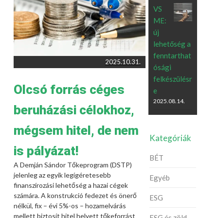
VS
ME:
új
lehetőség a
fenntarthat
2025.10.31.
ósági
felkészülésr
Olcsó forrás céges
e
2025.08.14.
beruházási célokhoz,
mégsem hitel, de nem
Kategóriák
is pályázat!
BÉT
A Demján Sándor Tőkeprogram (DSTP)
jelenleg az egyik legígéretesebb
Egyéb
finanszírozási lehetőség a hazai cégek
számára. A konstrukció fedezet és önerő
ESG
nélkül, fix – évi 5%-os – hozamelvárás
mellett biztosít hitel helyett tőkeforrást
ESG és zöld