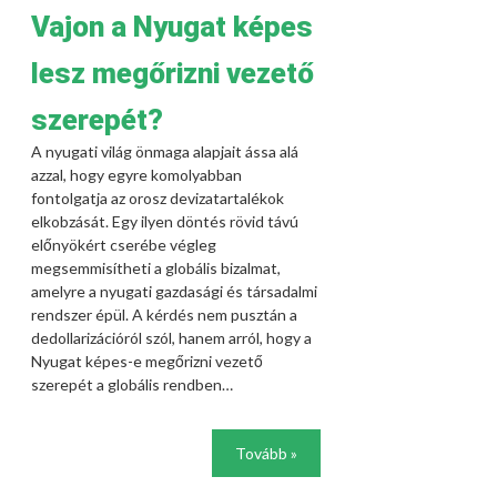
Vajon a Nyugat képes
lesz megőrizni vezető
szerepét?
A nyugati világ önmaga alapjait ássa alá
azzal, hogy egyre komolyabban
fontolgatja az orosz devizatartalékok
elkobzását. Egy ilyen döntés rövid távú
előnyökért cserébe végleg
megsemmisítheti a globális bizalmat,
amelyre a nyugati gazdasági és társadalmi
rendszer épül. A kérdés nem pusztán a
dedollarizációról szól, hanem arról, hogy a
Nyugat képes-e megőrizni vezető
szerepét a globális rendben…
Tovább »