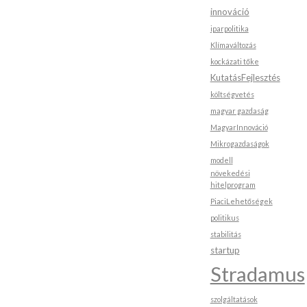
innováció
iparpolitika
Klímaváltozás
kockázati tőke
KutatásFejlesztés
költségvetés
magyar gazdaság
MagyarInnováció
Mikrogazdaságok
modell
növekedési
hitelprogram
PiaciLehetőségek
politikus
stabilitás
startup
Stradamus
szolgáltatások