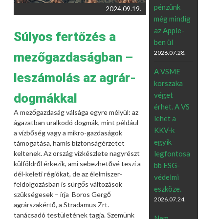
pénzünk
2024.09.19.
még mindig
az Apple-
Súlyos fertőzés a
ben ül
2026.07.28.
mezőgazdaságban –
A VSME
leszámolás az agrár-
korszaka
véget
dogmákkal
érhet. A VS
A mezőgazdaság válsága egyre mélyül: az
lehet a
ágazatban uralkodó dogmák, mint például
KKV-k
a vízbőség vagy a mikro-gazdaságok
egyik
támogatása, hamis biztonságérzetet
keltenek. Az ország vízkészlete nagyrészt
legfontosa
külföldről érkezik, ami sebezhetővé teszi a
bb ESG-
dél-keleti régiókat, de az élelmiszer-
védelmi
feldolgozásban is sürgős változások
eszköze.
szükségesek – írja Boros Gergő
2026.07.24.
agrárszakértő, a Stradamus Zrt.
tanácsadó testületének tagja. Szemünk
Nem