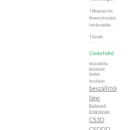
Tőkepiaci és
finanszírozási
tanácsadás
Tőzsde
Cimkefelhő
Agrárpolitika
befektetői
bizalom
beruházás
beszállítói
lánc
Budapesti
Értéktőzsde
CS3D
CSDDD