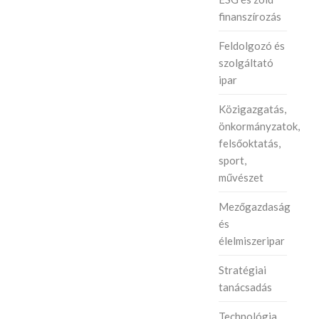
finanszírozás
Feldolgozó és
szolgáltató
ipar
Közigazgatás,
önkormányzatok,
felsőoktatás,
sport,
művészet
Mezőgazdaság
és
élelmiszeripar
Stratégiai
tanácsadás
Technológia