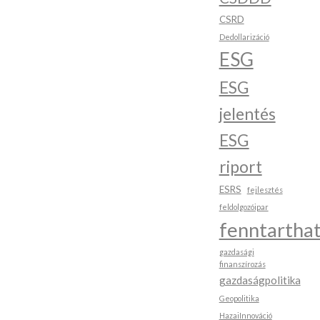
CSRD
Dedollarizáció
ESG
ESG
jelentés
ESG
riport
ESRS
fejlesztés
feldolgozóipar
fenntartha
gazdasági
finanszírozás
gazdaságpolitika
Geopolitika
HazaiInnováció