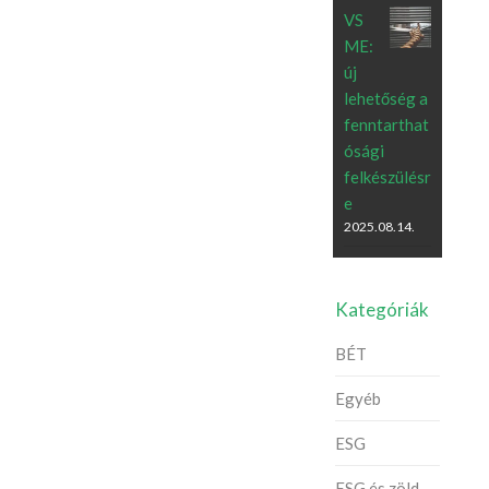
VS
ME:
új
lehetőség a
fenntarthat
ósági
felkészülésr
e
2025.08.14.
Kategóriák
BÉT
Egyéb
ESG
ESG és zöld