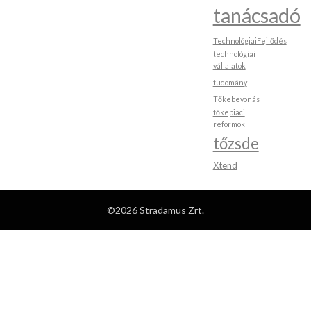
tanácsadó
TechnológiaiFejlődés
technológiai
vállalatok
tudomány
Tőkebevonás
tőkepiaci
reformok
tőzsde
Xtend
©2026 Stradamus Zrt.