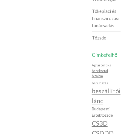
Tőkepiaci és
finanszírozási
tanácsadás
Tőzsde
Cimkefelhő
Agrárpolitika
befektetői
bizalom
beruházás
beszállítói
lánc
Budapesti
Értéktőzsde
CS3D
CSDDD