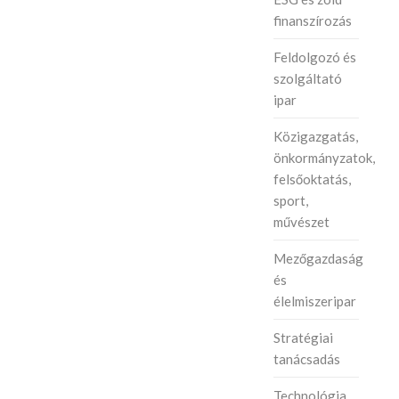
finanszírozás
Feldolgozó és
szolgáltató
ipar
Közigazgatás,
önkormányzatok,
felsőoktatás,
sport,
művészet
Mezőgazdaság
és
élelmiszeripar
Stratégiai
tanácsadás
Technológia