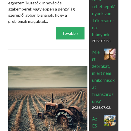
egyetemi kutatók, innovációs
tehetséghiá
szakemberek vagy éppen a pénzvilág
nyunk van.
szereplői abban bíznának, hogy a
Tőkecsator
problémák maguktól…
na-
Tovább »
hiányunk.
2026.07.23.
Mié
rt
zebrákat,
miért nem
unikornisok
at
finanszíroz
unk?
2026.07.02.
Az
ES