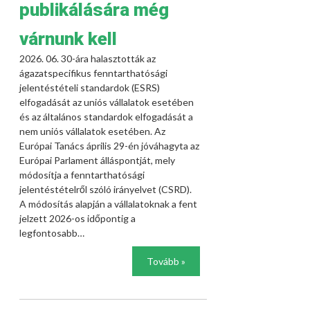
publikálására még
várnunk kell
2026. 06. 30-ára halasztották az
ágazatspecifikus fenntarthatósági
jelentéstételi standardok (ESRS)
elfogadását az uniós vállalatok esetében
és az általános standardok elfogadását a
nem uniós vállalatok esetében. Az
Európai Tanács április 29-én jóváhagyta az
Európai Parlament álláspontját, mely
módosítja a fenntarthatósági
jelentéstételről szóló irányelvet (CSRD).
A módosítás alapján a vállalatoknak a fent
jelzett 2026-os időpontig a
legfontosabb…
Tovább »