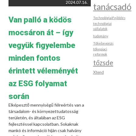
2024.07.16.
tanácsadó
Van palló a ködös
TechnológiaiFejlődés
technológiai
vállalatok
mocsáron át – így
tudomány
vegyük figyelembe
Tőkebevonás
tőkepiaci
reformok
minden fontos
tőzsde
érintett véleményét
Xtend
az ESG folyamat
során
Elképesztő mennyiségű félreértés van a
társadalom- és környezettudatosság
területén, és általában az ESG
fejlesztéssel kapcsolatban. Sokaknak
mankó és információ híján csak halvány