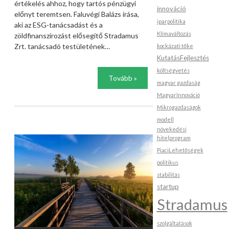
értékelés ahhoz, hogy tartós pénzügyi
innováció
előnyt teremtsen. Faluvégi Balázs írása,
iparpolitika
aki az ESG-tanácsadást és a
Klímaváltozás
zöldfinanszírozást elősegítő Stradamus
Zrt. tanácsadó testületének…
kockázati tőke
KutatásFejlesztés
költségvetés
Tovább »
magyar gazdaság
MagyarInnováció
Mikrogazdaságok
modell
növekedési
hitelprogram
PiaciLehetőségek
politikus
stabilitás
startup
Stradamus
szolgáltatások