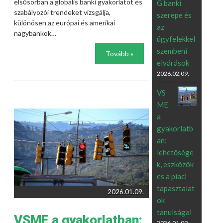
elsősorban a globális banki gyakorlatot és
G banki
szabályozói trendeket vizsgálja,
szerepe és
különösen az európai és amerikai
az
nagybankok…
ügyfelekkel
szembeni
Tovább »
elvárások
2026.02.09.
VS
ME
a
gyakorlatb
an:
lehetősége
k, eszközök
és a piaci
tapasztalat
2026.01.09.
ok
tanulságai
VSME a gyakorlatban:
2026.01.09.