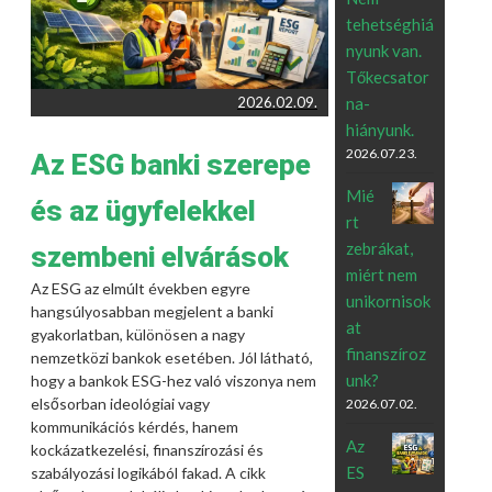
tehetséghiá
nyunk van.
Tőkecsator
2026.02.09.
na-
hiányunk.
2026.07.23.
Az ESG banki szerepe
Mié
és az ügyfelekkel
rt
zebrákat,
szembeni elvárások
miért nem
Az ESG az elmúlt években egyre
unikornisok
hangsúlyosabban megjelent a banki
at
gyakorlatban, különösen a nagy
finanszíroz
nemzetközi bankok esetében. Jól látható,
unk?
hogy a bankok ESG-hez való viszonya nem
elsősorban ideológiai vagy
2026.07.02.
kommunikációs kérdés, hanem
Az
kockázatkezelési, finanszírozási és
ES
szabályozási logikából fakad. A cikk