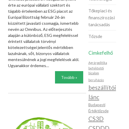
érte az európai vállalati szektort és
Tőkepiaci és
tágabb értelemben az ESG piacot az
Európai Bizottság február 26-án
finanszírozási
közzétett javaslati csomagja, ismertebb
tanácsadás
nevén az Omnibus. Az előterjesztés
alapján a különböző, ESG megfeleléssel
Tőzsde
érintett vállalatok törvényi
kötelezettségei jelentős mértékben
Cimkefelhő
lazulnának, sőt, bizonyos vállalatok
mentesülnének a jogi megfelelések alól.
Agrárpolitika
Ugyanakkor érdemes…
befektetői
bizalom
Tovább »
beruházás
beszállítói
lánc
Budapesti
Értéktőzsde
CS3D
CSDDD