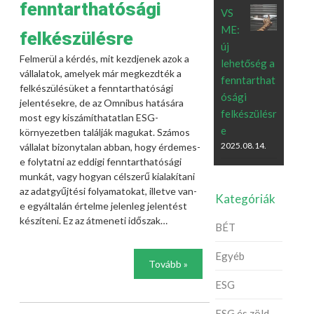
fenntarthatósági
VS
ME:
felkészülésre
új
Felmerül a kérdés, mit kezdjenek azok a
lehetőség a
vállalatok, amelyek már megkezdték a
fenntarthat
felkészülésüket a fenntarthatósági
ósági
jelentésekre, de az Omnibus hatására
felkészülésr
most egy kiszámíthatatlan ESG-
e
környezetben találják magukat. Számos
2025.08.14.
vállalat bizonytalan abban, hogy érdemes-
e folytatni az eddigi fenntarthatósági
munkát, vagy hogyan célszerű kialakítani
az adatgyűjtési folyamatokat, illetve van-
Kategóriák
e egyáltalán értelme jelenleg jelentést
készíteni. Ez az átmeneti időszak…
BÉT
Egyéb
Tovább »
ESG
ESG és zöld