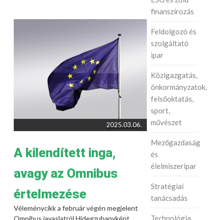
finanszírozás
Feldolgozó és
szolgáltató
ipar
Közigazgatás,
önkormányzatok,
felsőoktatás,
sport,
művészet
2025.03.06.
Mezőgazdaság
A kilendített inga,
és
élelmiszeripar
avagy az Omnibus
Stratégiai
értelmezése
tanácsadás
Véleménycikk a február végén megjelent
Technológia
Omnibus javaslatról Hidegzuhanyként