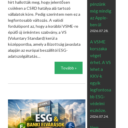
hírt hallották meg, hogy jelentősen
pénzünk
csökken a CSRD hatálya alá tartozó
még mindig
vállalatok köre. Pedig szerintem nem ez a
az Apple-
legfontosabb változás. A valódi
ben ül
fordulópont az, hogy a korábbi VSME-re
2026.07.28.
épülő új önkéntes szabvány, a VS
(Voluntary Standard) kerül a
A VSME
középpontba, amely a Bizottság javaslata
korszaka
alapján az európai beszállítói ESG-
véget
adatszolgáltatás…
érhet. A VS
Tovább »
lehet a
KKV-k
egyik
legfontosa
bb ESG-
védelmi
eszköze.
2026.07.24.
Nem