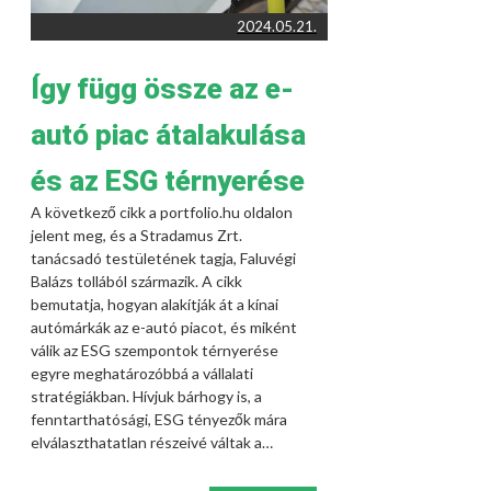
2024.05.21.
Így függ össze az e-
autó piac átalakulása
és az ESG térnyerése
A következő cikk a portfolio.hu oldalon
jelent meg, és a Stradamus Zrt.
tanácsadó testületének tagja, Faluvégi
Balázs tollából származik. A cikk
bemutatja, hogyan alakítják át a kínai
autómárkák az e-autó piacot, és miként
válik az ESG szempontok térnyerése
egyre meghatározóbbá a vállalati
stratégiákban. Hívjuk bárhogy is, a
fenntarthatósági, ESG tényezők mára
elválaszthatatlan részeivé váltak a…