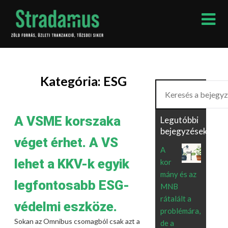
Skip
to
content
Kategória:
ESG
Keresés
A VSME korszaka
Legutóbbi
bejegyzések
véget érhet. A VS
A
lehet a KKV-k egyik
kor
mány és az
legfontosabb ESG-
MNB
rátalált a
védelmi eszköze.
problémára,
Sokan az Omnibus csomagból csak azt a
de a