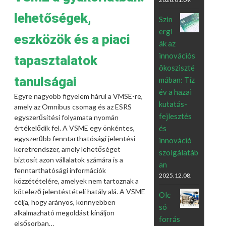
lehetőségek,
Szin
ergi
eszközök és a piaci
ák az
innovációs
tapasztalatok
ökosziszté
tanulságai
mában: Tíz
év a hazai
Egyre nagyobb figyelem hárul a VMSE-re,
kutatás-
amely az Omnibus csomag és az ESRS
fejlesztés
egyszerűsítési folyamata nyomán
értékelődik fel. A VSME egy önkéntes,
és
egyszerűbb fenntarthatósági jelentési
innováció
keretrendszer, amely lehetőséget
szolgálatáb
biztosít azon vállalatok számára is a
an
fenntarthatósági információk
2025.12.08.
közzétételére, amelyek nem tartoznak a
kötelező jelentéstételi hatály alá. A VSME
Olc
célja, hogy arányos, könnyebben
só
alkalmazható megoldást kínáljon
forrás
elsősorban…