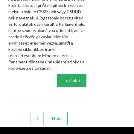
Fenntarthatósági Átvilágítási Irányelvet,
melyet röviden CS3D-nek vagy CSDDD-
nek neveznek. A jogszabály hosszú viták
és fordulatok után került a Parlament elé,
miután számos akadályba ütközött, ami az
eredeti törvényjavaslat jelentős
enyhítését eredményezte, amiről a
korábbi cikkünkben írunk
részeletesebben: Minden esetre a
Parlament döntése ünneplésre ad okot a
környezeti és társadalmi…
Tovább »
1
Next