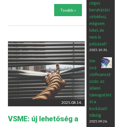
céges
beruházási
Tovább »
célokhoz,
mégsem
hitel, de
nem is
pályázat!
2025.10.31.
Inn
ová
ciófinanszír
ozás: az
állami
támogatást
ól a
2025.08.14.
kockázati
tőkéig
VSME: új lehetőség a
2025.09.26.