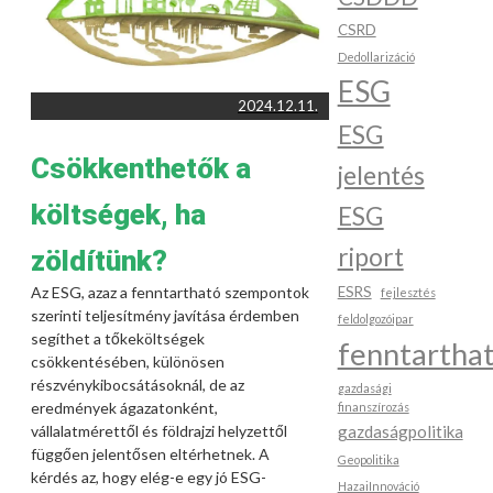
CSRD
Dedollarizáció
ESG
2024.12.11.
ESG
Csökkenthetők a
jelentés
költségek, ha
ESG
riport
zöldítünk?
Az ESG, azaz a fenntartható szempontok
ESRS
fejlesztés
szerinti teljesítmény javítása érdemben
feldolgozóipar
segíthet a tőkeköltségek
fenntartha
csökkentésében, különösen
részvénykibocsátásoknál, de az
gazdasági
eredmények ágazatonként,
finanszírozás
vállalatmérettől és földrajzi helyzettől
gazdaságpolitika
függően jelentősen eltérhetnek. A
Geopolitika
kérdés az, hogy elég-e egy jó ESG-
HazaiInnováció