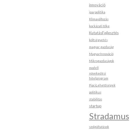
innováció
iparpolitika
Klímaváltozás
kockázati tőke
KutatásFejlesztés
költségvetés
magyar gazdaság
MagyarInnováció
Mikrogazdaságok
modell
növekedési
hitelprogram
PiaciLehetőségek
politikus
stabilitás
startup
Stradamus
szolgáltatások