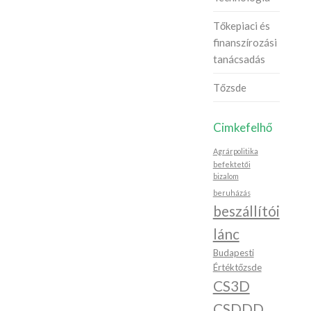
Tőkepiaci és
finanszírozási
tanácsadás
Tőzsde
Cimkefelhő
Agrárpolitika
befektetői
bizalom
beruházás
beszállítói
lánc
Budapesti
Értéktőzsde
CS3D
CSDDD