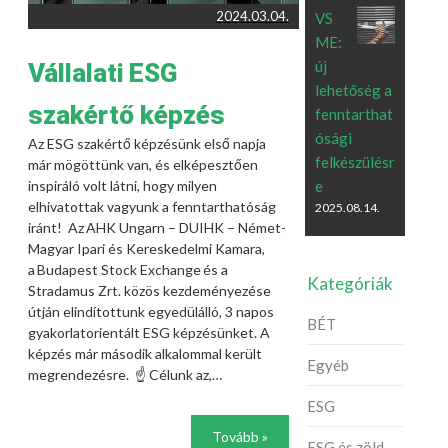
2024.03.04.
VS
ME:
új
Vállalati ESG
lehetőség a
szakértő képzés
fenntarthat
ósági
Az ESG szakértő képzésünk első napja
felkészülésr
már mögöttünk van, és elképesztően
inspiráló volt látni, hogy milyen
e
elhivatottak vagyunk a fenntarthatóság
2025.08.14.
iránt! Az AHK Ungarn – DUIHK – Német-
Magyar Ipari és Kereskedelmi Kamara,
a Budapest Stock Exchange és a
Kategóriák
Stradamus Zrt. közös kezdeményezése
útján elindítottunk egyedülálló, 3 napos
BÉT
gyakorlatorientált ESG képzésünket. A
képzés már második alkalommal került
Egyéb
megrendezésre. ☝ Célunk az,…
ESG
Tovább »
ESG és zöld