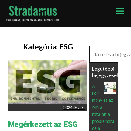
Skip
to
content
Kategória:
ESG
Keresés
Legutóbbi
bejegyzések
A
kor
mány és az
MNB
2024.04.18.
rátalált a
problémára,
Megérkezett az ESG
de a