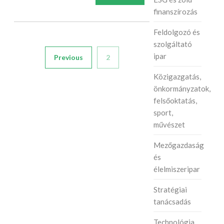
finanszírozás
Feldolgozó és
szolgáltató
ipar
Previous
2
Közigazgatás,
önkormányzatok,
felsőoktatás,
sport,
művészet
Mezőgazdaság
és
élelmiszeripar
Stratégiai
tanácsadás
Technológia