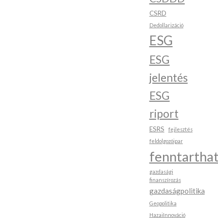
CSRD
Dedollarizáció
ESG
ESG
jelentés
ESG
riport
ESRS
fejlesztés
feldolgozóipar
fenntartha
gazdasági
finanszírozás
gazdaságpolitika
Geopolitika
HazaiInnováció