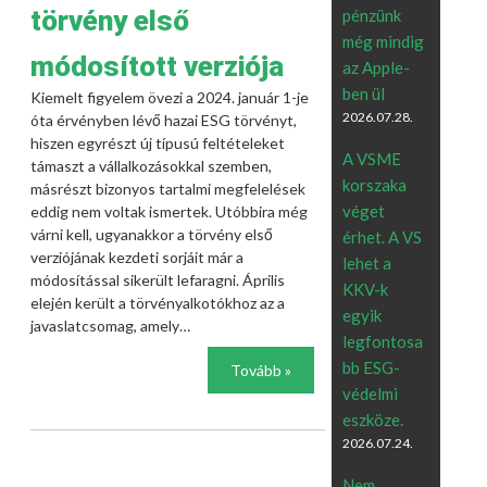
törvény első
pénzünk
még mindig
módosított verziója
az Apple-
ben ül
Kiemelt figyelem övezi a 2024. január 1-je
2026.07.28.
óta érvényben lévő hazai ESG törvényt,
hiszen egyrészt új típusú feltételeket
A VSME
támaszt a vállalkozásokkal szemben,
korszaka
másrészt bizonyos tartalmi megfelelések
véget
eddig nem voltak ismertek. Utóbbira még
várni kell, ugyanakkor a törvény első
érhet. A VS
verziójának kezdeti sorjáit már a
lehet a
módosítással sikerült lefaragni. Április
KKV-k
elején került a törvényalkotókhoz az a
egyik
javaslatcsomag, amely…
legfontosa
bb ESG-
Tovább »
védelmi
eszköze.
2026.07.24.
Nem