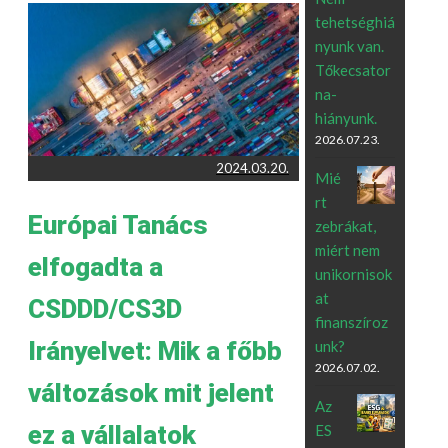
tehetséghiá
nyunk van.
Tőkecsator
na-
hiányunk.
2026.07.23.
2024.03.20.
Mié
rt
Európai Tanács
zebrákat,
miért nem
elfogadta a
unikornisok
at
CSDDD/CS3D
finanszíroz
Irányelvet: Mik a főbb
unk?
2026.07.02.
változások mit jelent
Az
ez a vállalatok
ES