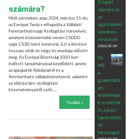
G banki
számára?
szerepe és
az
Múlt pénteken, azaz 2024. március 15-én,
ügyfelekkel
az Európai Tanács elfogadta a Vállalati
Fenntarthatósági Átvilágítási Irányelvet,
szembeni
amelyet közismertebb nevén CSDDD
elvárások
vagy CS3D-ként ismerünk. Ezt a döntést
2026.02.09.
hosszas viták és négy év munkája előzött
meg. Az Európai Bizottság 2020-ban
VS
indított tanulmányával kezdődött, amely
ME
az igazgatók feladatairól és a
a
fenntartható vállalatirányításról, valamint
gyakorlatb
az ellátási lánc átvilágítási
an:
követelményeiről szólt….
lehetősége
Tovább »
k, eszközök
és a piaci
tapasztalat
ok
tanulságai
2026.01.09.