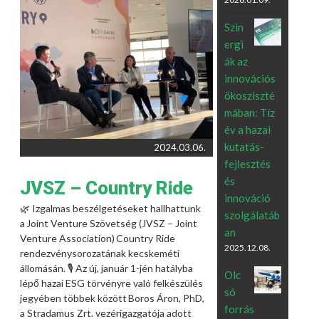
Szin
ergi
ák az
innovációs
ökosziszté
mában: Tíz
év a hazai
kutatás-
2024.03.06.
fejlesztés
és
JVSZ – Country Ride
innováció
🌿 Izgalmas beszélgetéseket hallhattunk
szolgálatáb
a Joint Venture Szövetség (JVSZ – Joint
an
Venture Association) Country Ride
2025.12.08.
rendezvénysorozatának kecskeméti
állomásán. 🎙️ Az új, január 1-jén hatályba
Olc
lépő hazai ESG törvényre való felkészülés
só
jegyében többek között Boros Áron, PhD,
forrás
a Stradamus Zrt. vezérigazgatója adott