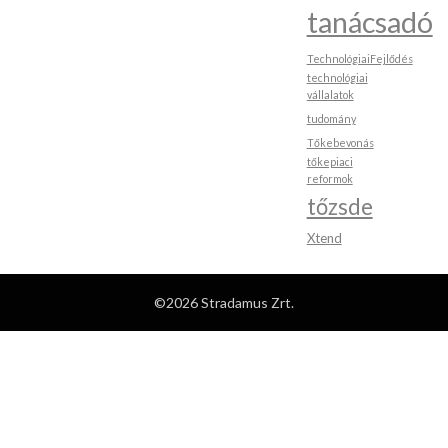
tanácsadó
TechnológiaiFejlődés
technológiai
vállalatok
tudomány
Tőkebevonás
tőkepiaci
reformok
tőzsde
Xtend
©2026 Stradamus Zrt.