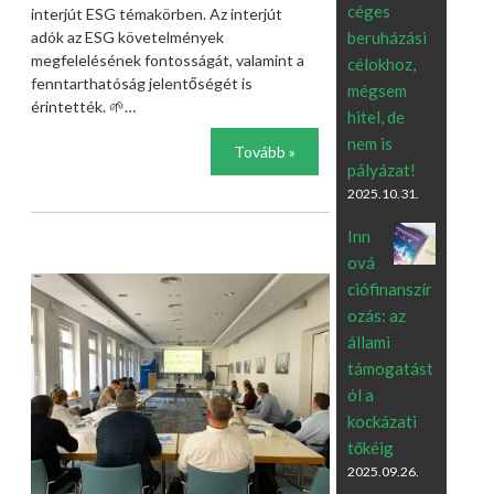
céges
interjút ESG témakörben. Az interjút
beruházási
adók az ESG követelmények
megfelelésének fontosságát, valamint a
célokhoz,
fenntarthatóság jelentőségét is
mégsem
érintették. 🌱…
hitel, de
nem is
Tovább »
pályázat!
2025.10.31.
Inn
ová
ciófinanszír
ozás: az
állami
támogatást
ól a
kockázati
tőkéig
2025.09.26.