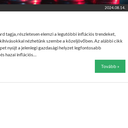
2024.08.14.
 tagja, részletesen elemzi a legutóbbi inflációs trendeket,
n kihívásokkal nézhetünk szembe a közeljövőben. Az alábbi cikk
épet nyújt a jelenlegi gazdasági helyzet legfontosabb
és hazai inflációs…
Tovább »