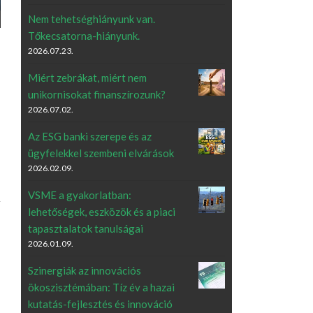
Nem tehetséghiányunk van.
Tőkecsatorna-hiányunk.
2026.07.23.
Miért zebrákat, miért nem
unikornisokat finanszírozunk?
2026.07.02.
Az ESG banki szerepe és az
ügyfelekkel szembeni elvárások
2026.02.09.
VSME a gyakorlatban:
lehetőségek, eszközök és a piaci
tapasztalatok tanulságai
2026.01.09.
Szinergiák az innovációs
ökoszisztémában: Tíz év a hazai
kutatás-fejlesztés és innováció