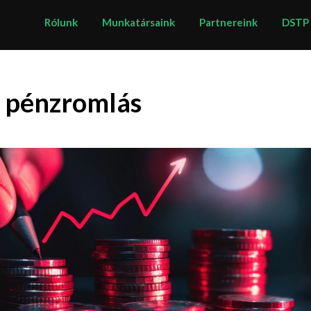
Rólunk
Munkatársaink
Partnereink
DSTP
:
pénzromlás