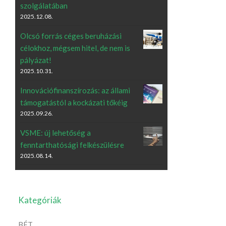
szolgálatában
2025.12.08.
Olcsó forrás céges beruházási
célokhoz, mégsem hitel, de nem is
pályázat!
2025.10.31.
Innovációfinanszírozás: az állami
támogatástól a kockázati tőkéig
2025.09.26.
VSME: új lehetőség a
fenntarthatósági felkészülésre
2025.08.14.
Kategóriák
BÉT