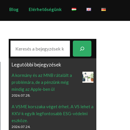
Blog
Elérhetőségünk
Keresés
Legutóbbi bejegyzések
A kormány és az MNB rátalált a
problémára, de a pénzünk még
mindig az Apple-ben ül
2026.07.28.
A VSME korszaka véget érhet. A VS lehet a
KKV-k egyik legfontosabb ESG-védelmi
eszköze.
2026.07.24.