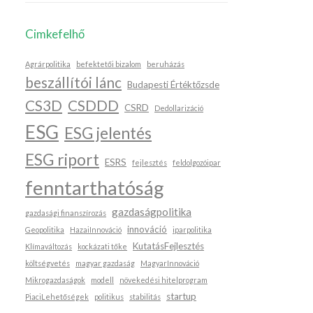
Cimkefelhő
Agrárpolitika
befektetői bizalom
beruházás
beszállítói lánc
Budapesti Értéktőzsde
CS3D
CSDDD
CSRD
Dedollarizáció
ESG
ESG jelentés
ESG riport
ESRS
fejlesztés
feldolgozóipar
fenntarthatóság
gazdaságpolitika
gazdasági finanszírozás
innováció
Geopolitika
HazaiInnováció
iparpolitika
KutatásFejlesztés
Klímaváltozás
kockázati tőke
költségvetés
magyar gazdaság
MagyarInnováció
Mikrogazdaságok
modell
növekedési hitelprogram
startup
PiaciLehetőségek
politikus
stabilitás