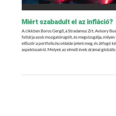
Miért szabadult el az infláció?
A cikkben Boros Gergő, a Stradamus Zrt. Avisory Board
feltárja azok mozgatórugóit, és megvizsgálja, milye
először a portfolio.hu oldalán jelent meg, és átfogó k
aspektusairól. Melyek az elmúlt évek drámai globális 