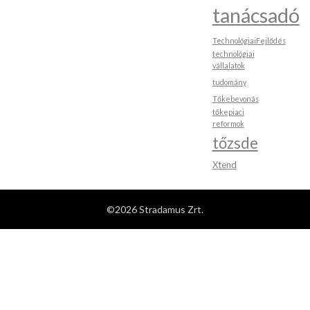
tanácsadó
TechnológiaiFejlődés
technológiai
vállalatok
tudomány
Tőkebevonás
tőkepiaci
reformok
tőzsde
Xtend
©2026 Stradamus Zrt.