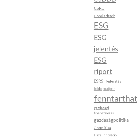
CSRD
Dedollarizáció
ESG
ESG
jelentés
ESG
riport
ESRS
fejlesztés
feldolgozóipar
fenntartha
gazdasági
finanszírozás
gazdaságpolitika
Geopolitika
HazaiInnováció