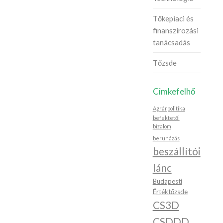
Tőkepiaci és
finanszírozási
tanácsadás
Tőzsde
Cimkefelhő
Agrárpolitika
befektetői
bizalom
beruházás
beszállítói
lánc
Budapesti
Értéktőzsde
CS3D
CSDDD