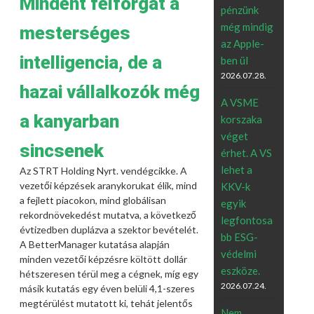
Mindent felforgat a
pénzünk
még mindig
mesterséges
az Apple-
intelligencia, de a
ben ül
2026.07.28.
hazai vállalkozók még
A VSME
a kanyarban
korszaka
véget
sincsenek
érhet. A VS
lehet a
Az STRT Holding Nyrt. vendégcikke. A
vezetői képzések aranykorukat élik, mind
KKV-k
a fejlett piacokon, mind globálisan
egyik
rekordnövekedést mutatva, a következő
legfontosa
évtizedben duplázva a szektor bevételét.
bb ESG-
A BetterManager kutatása alapján
védelmi
minden vezetői képzésre költött dollár
eszköze.
hétszeresen térül meg a cégnek, míg egy
2026.07.24.
másik kutatás egy éven belüli 4,1-szeres
megtérülést mutatott ki, tehát jelentős
Nem