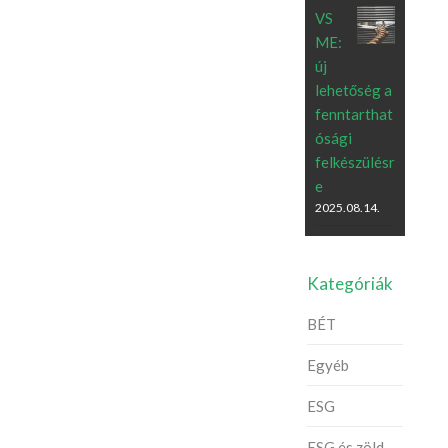
VS
ME:
új
lehetőség a
fenntarthat
ósági
felkészülésr
e
2025.08.14.
Kategóriák
BÉT
Egyéb
ESG
ESG és zöld