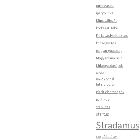
innováció
iparpolitika
Klímaváltozás
kockázati tőke
KutatásFejlesztés
költségvetés
magyar gazdaság
MagyarInnováció
Mikrogazdaságok
modell
növekedési
hitelprogram
PiaciLehetőségek
politikus
stabilitás
startup
Stradamus
szolgáltatások