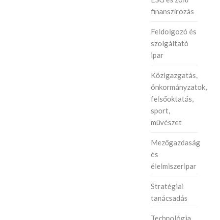
finanszírozás
Feldolgozó és
szolgáltató
ipar
Közigazgatás,
önkormányzatok,
felsőoktatás,
sport,
művészet
Mezőgazdaság
és
élelmiszeripar
Stratégiai
tanácsadás
Technológia