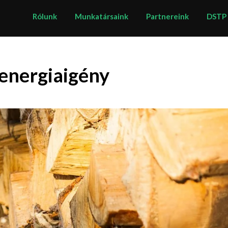
Rólunk
Munkatársaink
Partnereink
DSTP
energiaigény