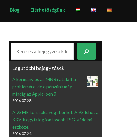
Blog
Elérhetőségünk
Keresés
Legutóbbi bejegyzések
A kormány és az MNB rátalált a
problémára, de a pénzünk még
mindig az Apple-ben ül
2026.07.28.
A VSME korszaka véget érhet. A VS lehet a
KKV-k egyik legfontosabb ESG-védelmi
eszköze.
2026.07.24.