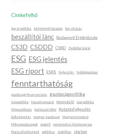
Cimkefelhő
Agrárpolitika
befektetői bizalom
beruházás
beszállítói lánc
Budapesti Értéktőzsde
CS3D
CSDDD
CSRD
Dedollarizáció
ESG
ESG jelentés
ESG riport
ESRS
fejlesztés
feldolgozóipar
fenntarthatóság
gazdaságpolitika
gazdasági finanszírozás
innováció
Geopolitika
HazaiInnováció
iparpolitika
KutatásFejlesztés
Klímaváltozás
kockázati tőke
költségvetés
magyar gazdaság
MagyarInnováció
Mikrogazdaságok
modell
növekedési hitelprogram
startup
PiaciLehetőségek
politikus
stabilitás