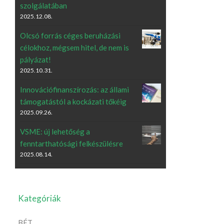
szolgálatában
2025.12.08.
Olcsó forrás céges beruházási
célokhoz, mégsem hitel, de nem is
pályázat!
2025.10.31.
Innovációfinanszírozás: az állami
támogatástól a kockázati tőkéig
2025.09.26.
VSME: új lehetőség a
fenntarthatósági felkészülésre
2025.08.14.
Kategóriák
BÉT