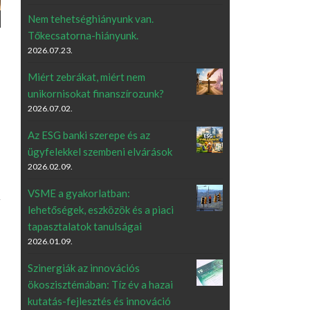
Nem tehetséghiányunk van.
Tőkecsatorna-hiányunk.
2026.07.23.
Miért zebrákat, miért nem
unikornisokat finanszírozunk?
2026.07.02.
Az ESG banki szerepe és az
ügyfelekkel szembeni elvárások
2026.02.09.
VSME a gyakorlatban:
lehetőségek, eszközök és a piaci
tapasztalatok tanulságai
2026.01.09.
Szinergiák az innovációs
ökoszisztémában: Tíz év a hazai
kutatás-fejlesztés és innováció