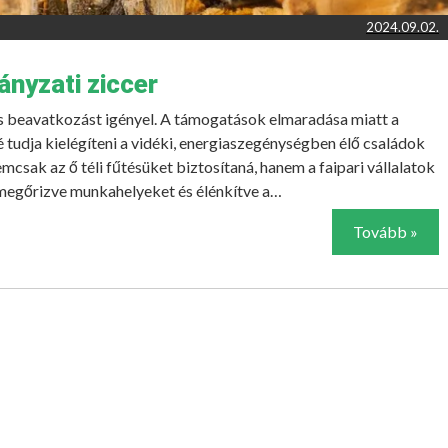
2024.09.02.
ányzati ziccer
ős beavatkozást igényel. A támogatások elmaradása miatt a
tudja kielégíteni a vidéki, energiaszegénységben élő családok
mcsak az ő téli fűtésüket biztosítaná, hanem a faipari vállalatok
l megőrizve munkahelyeket és élénkítve a…
Tovább »