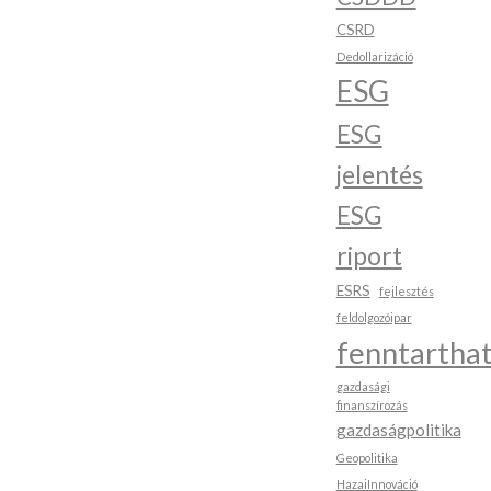
CSRD
Dedollarizáció
ESG
ESG
jelentés
ESG
riport
ESRS
fejlesztés
feldolgozóipar
fenntartha
gazdasági
finanszírozás
gazdaságpolitika
Geopolitika
HazaiInnováció