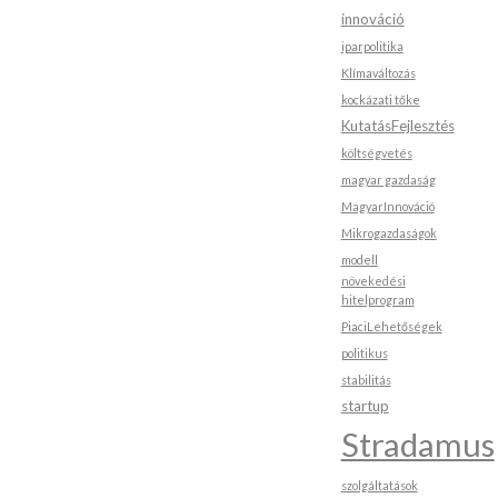
innováció
iparpolitika
Klímaváltozás
kockázati tőke
KutatásFejlesztés
költségvetés
magyar gazdaság
MagyarInnováció
Mikrogazdaságok
modell
növekedési
hitelprogram
PiaciLehetőségek
politikus
stabilitás
startup
Stradamus
szolgáltatások