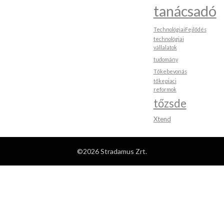
tanácsadó
TechnológiaiFejlődés
technológiai
vállalatok
tudomány
Tőkebevonás
tőkepiaci
reformok
tőzsde
Xtend
©2026 Stradamus Zrt.