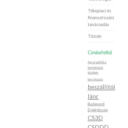
Tőkepiaci és
finanszírozási
tanácsadás
Tőzsde
Cimkefelhő
Agrárpolitika
befektetői
bizalom
beruházás
beszállítói
lánc
Budapesti
Értéktőzsde
CS3D
CSDDD