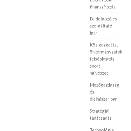
finanszírozás
Feldolgozó és
szolgáltató
ipar
Közigazgatás,
önkormányzatok,
felsőoktatás,
sport,
művészet
Mezőgazdaság
és
élelmiszeripar
Stratégiai
tanácsadás
Technológia