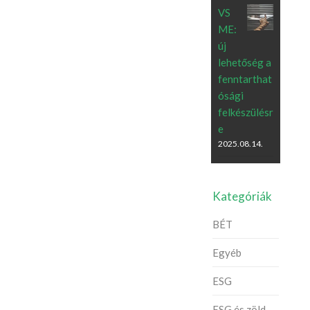
VS
ME:
új
lehetőség a
fenntarthat
ósági
felkészülésr
e
2025.08.14.
Kategóriák
BÉT
Egyéb
ESG
ESG és zöld