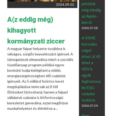
pénzünk
2024.09.02.
még mindig
az Apple-
A(z eddig még)
ben ül
2026.07.28.
kihagyott
A VSME
kormányzati ziccer
korszaka
A magyar faipar helyzete továbbra is
véget
válságos, sürgős beavatkozást igényel. A
érhet. A VS
támogatások elmaradása miatt a szociális
lehet a
tüzelőanyag-program például egyre
KKV-k
kevésbé tudja kielégíteni a vidéki,
egyik
energiaszegénységben élő családok
igényeit. Az 5 milliárd forintos keret
legfontosa
megduplázása nemcsak az ő téli
bb ESG-
fűtésüket biztosítaná, hanem a faipari
védelmi
vállalatok számára is létfontosságú
eszköze.
keresletet generálna, ezzel megőrizve
2026.07.24.
munkahelyeket és élénkítve a…
Nem