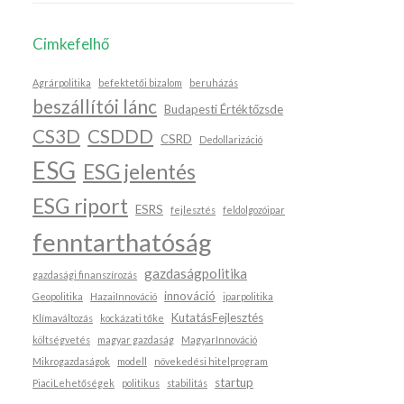
Cimkefelhő
Agrárpolitika
befektetői bizalom
beruházás
beszállítói lánc
Budapesti Értéktőzsde
CS3D
CSDDD
CSRD
Dedollarizáció
ESG
ESG jelentés
ESG riport
ESRS
fejlesztés
feldolgozóipar
fenntarthatóság
gazdaságpolitika
gazdasági finanszírozás
innováció
Geopolitika
HazaiInnováció
iparpolitika
KutatásFejlesztés
Klímaváltozás
kockázati tőke
költségvetés
magyar gazdaság
MagyarInnováció
Mikrogazdaságok
modell
növekedési hitelprogram
startup
PiaciLehetőségek
politikus
stabilitás