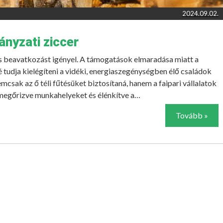
2024.09.02.
ányzati ziccer
ős beavatkozást igényel. A támogatások elmaradása miatt a
tudja kielégíteni a vidéki, energiaszegénységben élő családok
mcsak az ő téli fűtésüket biztosítaná, hanem a faipari vállalatok
l megőrizve munkahelyeket és élénkítve a…
Tovább »