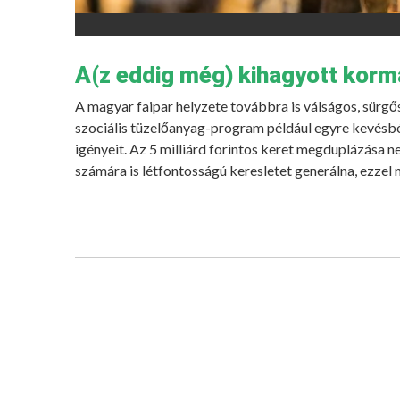
A(z eddig még) kihagyott korm
A magyar faipar helyzete továbbra is válságos, sürg
szociális tüzelőanyag-program például egyre kevésbé 
igényeit. Az 5 milliárd forintos keret megduplázása ne
számára is létfontosságú keresletet generálna, ezze