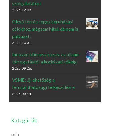
szolgálatában
2025.12.08.
Olcsó forrás céges beruházási
célokhoz, mégsem hitel, de nem is
pályázat!
2025.10.31.
Innovációfinanszírozás: az állami
támogatástól a kockázati tőkéig
2025.09.26.
VSME: új lehetőség a
fenntarthatósági felkészülésre
2025.08.14.
Kategóriák
BÉT