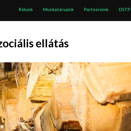
Rólunk
Munkatársaink
Partnereink
DSTP
zociális ellátás