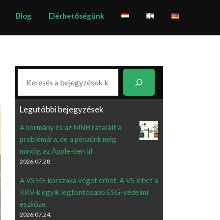
Blog
Elérhetőségünk
Keresés
Legutóbbi bejegyzések
A kormány és az MNB rátalált a
problémára, de a pénzünk még
mindig az Apple-ben ül
2026.07.28.
A VSME korszaka véget érhet. A VS lehet a
KKV-k egyik legfontosabb ESG-védelmi
eszköze.
2026.07.24.