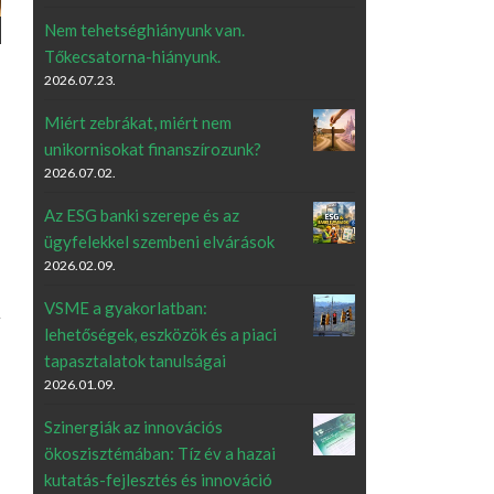
Nem tehetséghiányunk van.
Tőkecsatorna-hiányunk.
2026.07.23.
Miért zebrákat, miért nem
unikornisokat finanszírozunk?
2026.07.02.
Az ESG banki szerepe és az
ügyfelekkel szembeni elvárások
2026.02.09.
VSME a gyakorlatban:
lehetőségek, eszközök és a piaci
tapasztalatok tanulságai
2026.01.09.
Szinergiák az innovációs
ökoszisztémában: Tíz év a hazai
kutatás-fejlesztés és innováció