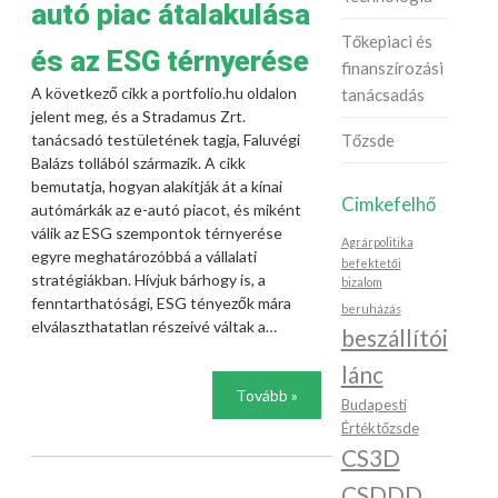
autó piac átalakulása
Tőkepiaci és
és az ESG térnyerése
finanszírozási
A következő cikk a portfolio.hu oldalon
tanácsadás
jelent meg, és a Stradamus Zrt.
Tőzsde
tanácsadó testületének tagja, Faluvégi
Balázs tollából származik. A cikk
bemutatja, hogyan alakítják át a kínai
Cimkefelhő
autómárkák az e-autó piacot, és miként
válik az ESG szempontok térnyerése
Agrárpolitika
egyre meghatározóbbá a vállalati
befektetői
stratégiákban. Hívjuk bárhogy is, a
bizalom
fenntarthatósági, ESG tényezők mára
beruházás
elválaszthatatlan részeivé váltak a…
beszállítói
lánc
Tovább »
Budapesti
Értéktőzsde
CS3D
CSDDD