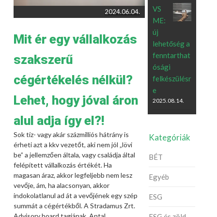
VS
2024.06.04.
ME:
új
Mit ér egy vállalkozás
lehetőség a
fenntarthat
szakszerű
ósági
cégértékelés nélkül?
felkészülésr
e
Lehet, hogy jóval áron
2025.08.14.
alul adja így el?!
Sok tíz- vagy akár százmilliós hátrány is
Kategóriák
érheti azt a kkv vezetőt, aki nem jól „lövi
be” a jellemzően általa, vagy családja által
BÉT
felépített vállalkozás értékét. Ha
magasan áraz, akkor legfeljebb nem lesz
Egyéb
vevője, ám, ha alacsonyan, akkor
indokolatlanul ad át a vevőjének egy szép
ESG
summát a cégértékből. A Stradamus Zrt.
Advisory board tagjának, Antal…
ESG és zöld