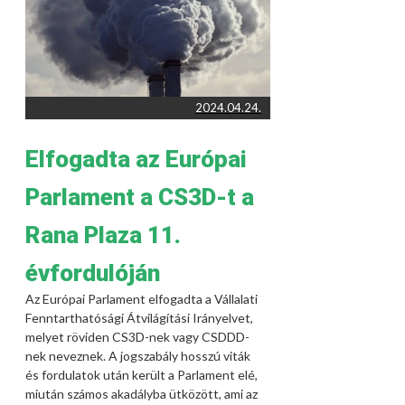
2024.04.24.
Elfogadta az Európai
Parlament a CS3D-t a
Rana Plaza 11.
évfordulóján
Az Európai Parlament elfogadta a Vállalati
Fenntarthatósági Átvilágítási Irányelvet,
melyet röviden CS3D-nek vagy CSDDD-
nek neveznek. A jogszabály hosszú viták
és fordulatok után került a Parlament elé,
miután számos akadályba ütközött, ami az