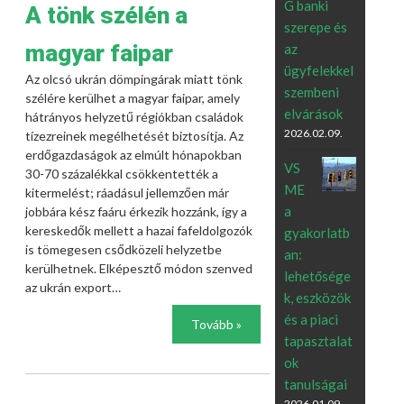
G banki
A tönk szélén a
szerepe és
magyar faipar
az
ügyfelekkel
Az olcsó ukrán dömpingárak miatt tönk
szembeni
szélére kerülhet a magyar faipar, amely
elvárások
hátrányos helyzetű régiókban családok
2026.02.09.
tízezreinek megélhetését biztosítja. Az
erdőgazdaságok az elmúlt hónapokban
VS
30-70 százalékkal csökkentették a
ME
kitermelést; ráadásul jellemzően már
a
jobbára kész faáru érkezik hozzánk, így a
kereskedők mellett a hazai fafeldolgozók
gyakorlatb
is tömegesen csődközeli helyzetbe
an:
kerülhetnek. Elképesztő módon szenved
lehetősége
az ukrán export…
k, eszközök
és a piaci
Tovább »
tapasztalat
ok
tanulságai
2026.01.09.