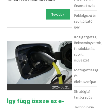
finanszírozás
Tovább »
Feldolgozó és
szolgáltató
ipar
Közigazgatás,
önkormányzatok,
felsőoktatás,
sport,
művészet
Mezőgazdaság
és
élelmiszeripar
2024.05.21.
Stratégiai
tanácsadás
Így függ össze az e-
Technológia