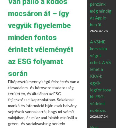
Van palló a ködös
pénzünk
még mindig
mocsáron át – így
az Apple-
vegyük figyelembe
ben ül
2026.07.28.
minden fontos
A VSME
érintett véleményét
korszaka
véget
az ESG folyamat
érhet. A VS
lehet a
során
KKV-k
Elképesztő mennyiségű félreértés van a
egyik
társadalom- és környezettudatosság
legfontosa
területén, és általában az ESG
bb ESG-
fejlesztéssel kapcsolatban. Sokaknak
védelmi
mankó és információ híján csak halvány
eszköze.
sejtéseik vannak arról, hogy mi számít
2026.07.24.
valójában, és mi az ami inkább minősül a
green- és socialwashing berkein
Nem