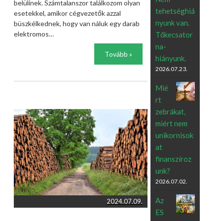
belülinek. Számtalanszor találkozom olyan
tehetséghiá
esetekkel, amikor cégvezetők azzal
nyunk van.
büszkélkednek, hogy van náluk egy darab
elektromos…
Tőkecsator
na-
Tovább »
hiányunk.
2026.07.23.
Mié
rt
zebrákat,
miért nem
unikornisok
at
finanszíroz
unk?
2026.07.02.
Az
2024.07.09.
ES