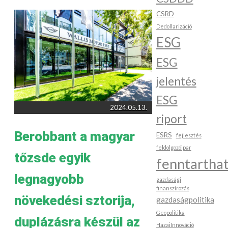
CSRD
Dedollarizáció
ESG
ESG
jelentés
ESG
2024.05.13.
riport
Berobbant a magyar
ESRS
fejlesztés
feldolgozóipar
tőzsde egyik
fenntartha
legnagyobb
gazdasági
finanszírozás
növekedési sztorija,
gazdaságpolitika
Geopolitika
duplázásra készül az
HazaiInnováció