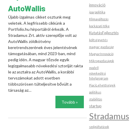
innováció
AutoWallis
iparpolitika
Újabb izgalmas cikket osztunk meg
Klímaváltozás
veletek. A legfrissebb cikkünk a
kockázati tőke
Portfolio.hu hírportálról érkezik. A
KutatásFejlesztés
Stradamus Zrt. aktív szereplője volt az
költségvetés
AutoWallis zöldkötvény
magyar gazdaság
keretrendszerének éves jelentésének
támogatásában, mind 2023-ban, mind
MagyarInnováció
pedig idén. A magyar tőzsde egyik
Mikrogazdaságok
legizgalmasabb növekedési sztoriját rakta
modell
le az asztalra az AutoWallis, a korábbi
növekedési
tervszámokat adott esetben
hitelprogram
többszörösen túlteljesítve bővült a
PiaciLehetőségek
társaság az…
politikus
stabilitás
Tovább »
startup
Stradamus
szolgáltatások