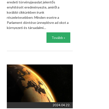
eredeti törvényjavaslat jelentős
enyhítését eredményezte, amiről a
korábbi cikkünkben írunk
részeletesebben: Minden esetre a
Parlament döntése ünneplésre ad okot a
környezeti és társadalmi…
Tovább »
2024.04.22.