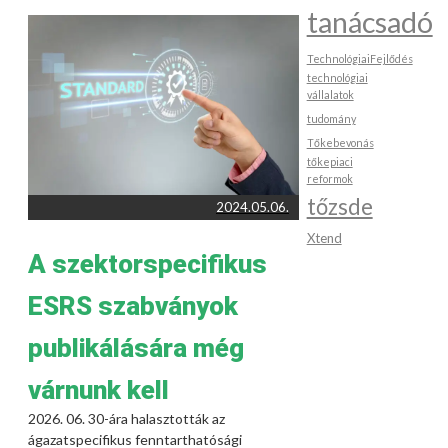
tanácsadó
TechnológiaiFejlődés
technológiai
vállalatok
tudomány
Tőkebevonás
tőkepiaci
reformok
tőzsde
2024.05.06.
Xtend
A szektorspecifikus
ESRS szabványok
publikálására még
várnunk kell
2026. 06. 30-ára halasztották az
ágazatspecifikus fenntarthatósági