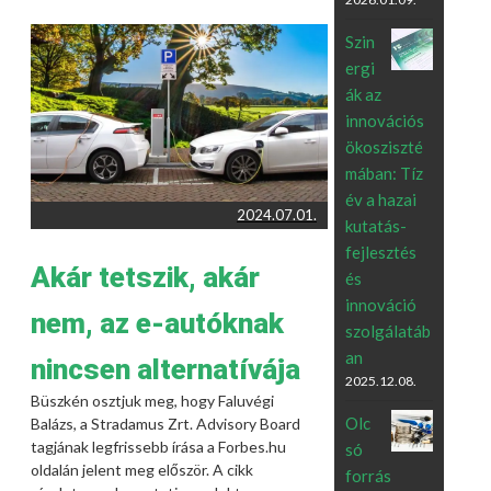
Szin
ergi
ák az
innovációs
ökosziszté
mában: Tíz
év a hazai
2024.07.01.
kutatás-
fejlesztés
Akár tetszik, akár
és
innováció
nem, az e-autóknak
szolgálatáb
an
nincsen alternatívája
2025.12.08.
Büszkén osztjuk meg, hogy Faluvégi
Olc
Balázs, a Stradamus Zrt. Advisory Board
tagjának legfrissebb írása a Forbes.hu
só
oldalán jelent meg először. A cikk
forrás