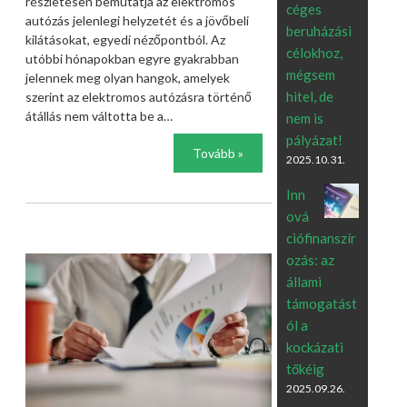
részletesen bemutatja az elektromos
céges
autózás jelenlegi helyzetét és a jövőbeli
beruházási
kilátásokat, egyedi nézőpontból. Az
célokhoz,
utóbbi hónapokban egyre gyakrabban
mégsem
jelennek meg olyan hangok, amelyek
hitel, de
szerint az elektromos autózásra történő
átállás nem váltotta be a…
nem is
pályázat!
Tovább »
2025.10.31.
Inn
ová
ciófinanszír
ozás: az
állami
támogatást
ól a
kockázati
tőkéig
2025.09.26.