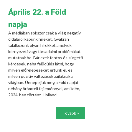
Április 22. a Föld
napja
A médiában sokszor csak a világ negatív
oldaláról kapunk híreket. Gyakran
találkozunk olyan hírekkel, amelyek
környezeti vagy társadalmi problémákat
mutatnak be. Bár ezek fontos és sürgető
kérdések, néha felüdülés látni, hogy
milyen előrelépéseket értünk el, és
milyen pozitív változások zajlaknak a
világban. Ünnepeljük meg a Föld napját
néhány örömteli fejleménnyel, ami idén,
2024-ben történt. Holland…
Tovább »